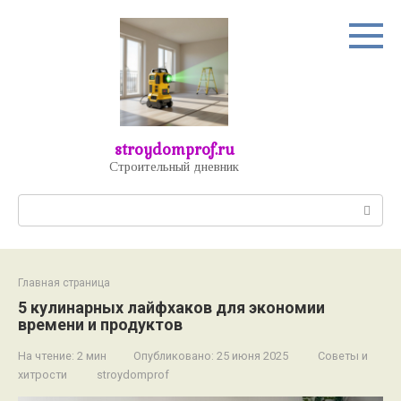
Перейти
к
контенту
stroydomprof.ru
Строительный дневник
Поиск:
Главная страница
5 кулинарных лайфхаков для экономии
времени и продуктов
На чтение:
2 мин
Опубликовано:
25 июня 2025
Советы и
хитрости
stroydomprof