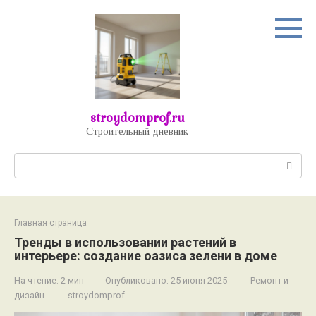
Перейти
к
контенту
stroydomprof.ru
Строительный дневник
Поиск:
Главная страница
Тренды в использовании растений в
интерьере: создание оазиса зелени в доме
На чтение:
2 мин
Опубликовано:
25 июня 2025
Ремонт и
дизайн
stroydomprof