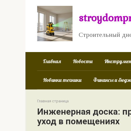
Перейти
к
stroydompr
контенту
Строительный дн
Главная
Новости
Инструмен
Новинки техники
Финансы и бюд
Главная страница
Инженерная доска: п
уход в помещениях