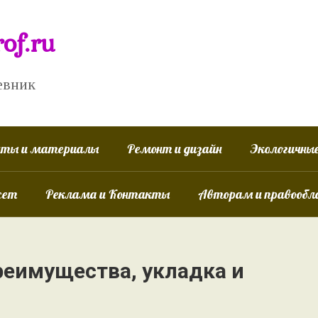
of.ru
евник
ты и материалы
Ремонт и дизайн
Экологичные
жет
Реклама и Контакты
Авторам и правооб
реимущества, укладка и